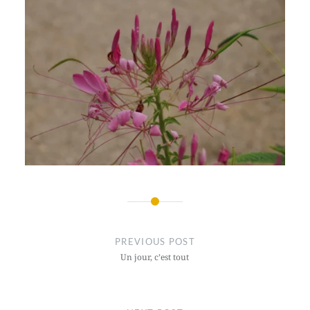
Post
navigation
PREVIOUS POST
Un jour, c’est tout