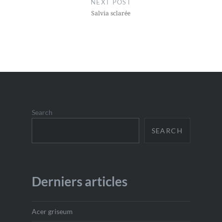
NEXT POST
Salvia sclarée
Search
SEARCH
Derniers articles
Acer griseum