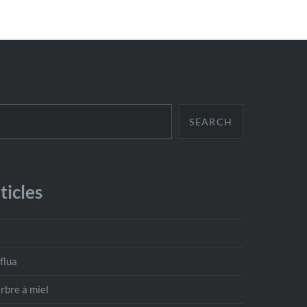
SEARCH
ticles
flua
’arbre à miel