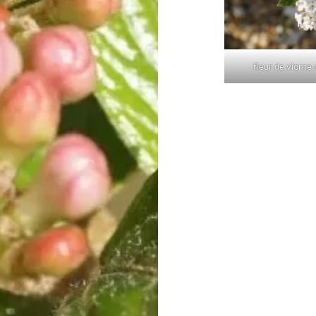
fleur de viorne
Post
navigation