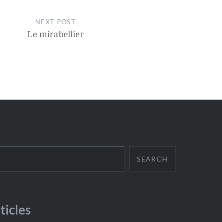
NEXT POST
Le mirabellier
SEARCH
ticles