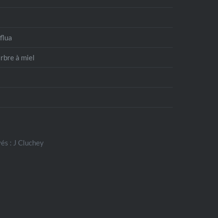
flua
’arbre à miel
és : J Cluchey