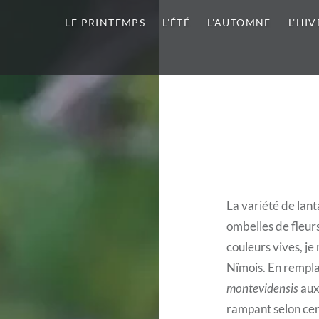
LE PRINTEMPS
L’ÉTÉ
L’AUTOMNE
L’HIV
La variété de lant
ombelles de fleur
couleurs vives, je 
Nîmois. En rempla
montevidensis
aux
rampant selon cert