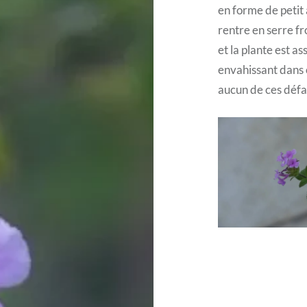
en forme de petit 
rentre en serre fr
et la plante est as
envahissant dans 
aucun de ces défa
Post
navigation