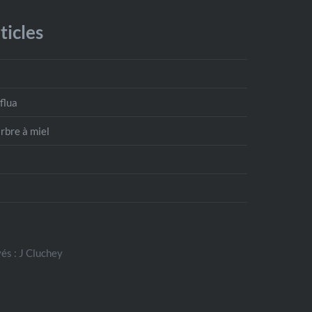
ticles
flua
’arbre à miel
és : J Cluchey